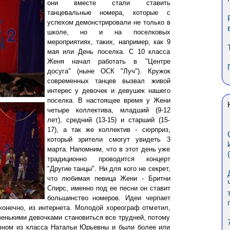
они вместе стали ставить
танцевальные номера, которые с
успехом демонстрировали не только в
школе, но и на поселковых
мероприятиях, таких, например, как 9
мая или День поселка. С 10 класса
Женя начал работать в "Центре
досуга" (ныне ОСК "Луч"). Кружок
современных танцев вызвал живой
интерес у девочек и девушек нашего
поселка. В настоящее время у Жени
четыре коллектива, младший (9-12
лет), средний (13-15) и старший (15-
17), а так же коллектив - сюрприз,
который зрители смогут увидеть 3
марта. Напомним, что в этот день уже
традиционно проводится концерт
"Другие танцы". Ни для кого не секрет,
что любимая певица Жени - Бритни
Спирс, именно под ее песни он ставит
большинство номеров. Идеи черпает
 конечно, из интернета. Молодой хореограф отметил,
венькими девочками становиться все трудней, потому
овном из класса Натальи Юрьевны и были более или