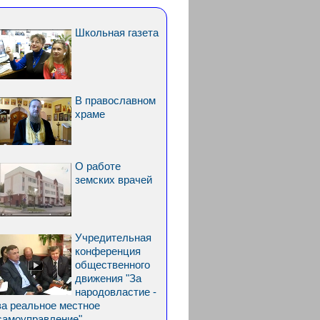
Школьная газета
В православном
храме
О работе
земских врачей
Учредительная
конференция
общественного
движения "За
народовластие -
за реальное местное
самоуправление"