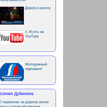
Дорога в школу
п. Исеть на
YouTube
Молодежный
парламент
Ксения Дубинина
О перекопах на дорогах возле
почты и бывшей пекарни.