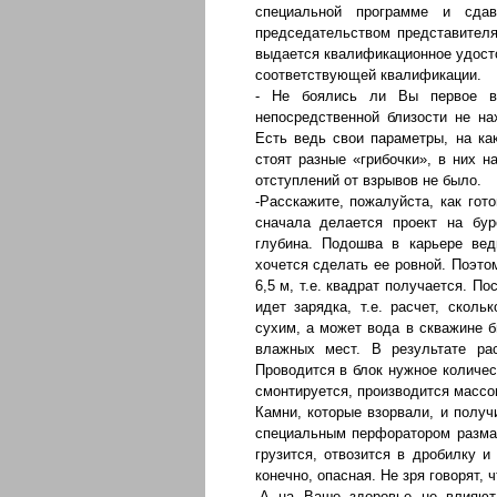
специальной программе и сда
председательством представителя
выдается квалификационное удосто
соответствующей квалификации.
- Не боялись ли Вы первое в
непосредственной близости не н
Есть ведь свои параметры, на ка
стоят разные «грибочки», в них н
отступлений от взрывов не было.
-Расскажите, пожалуйста, как гот
сначала делается проект на бур
глубина. Подошва в карьере вед
хочется сделать ее ровной. Поэтом
6,5 м, т.е. квадрат получается. По
идет зарядка, т.е. расчет, скол
сухим, а может вода в скважине б
влажных мест. В результате рас
Проводится в блок нужное количест
смонтируется, производится массо
Камни, которые взорвали, и получ
специальным перфоратором разма
грузится, отвозится в дробилку 
конечно, опасная. Не зря говорят, 
-А на Ваше здоровье не влияют