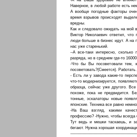
Наверное, в любой работе есть не
А вообще погодные факторы очен
время взрывов происходят выделе
вредны.
Как и следовало ожидать на мой в
Виктор Николаевич ответил, что 
люди больше в бизнес идут. А на п
нас уже старенький.
--А все-таки интересно, сколько
разряда, но в среднем где-то 16000
-Что бы Вы посоветовали тем, к
посоветовать?(Смеется). Работать
- Есть ли у завода какие-то перс
что-то модернизируется, появляют
образца, сейчас уже другого. Все
похоже, пока не предвидится. Б
тонные, эскалаторы новые появл
японские. Техника все равно немно
-На Ваш взгляд, какими качес
профессию? -Нужно, чтобы всегда 
Тут ведь и мешки таскаешь, и з
бегают. Нужна хорошая координация движений
--------------------------------------------