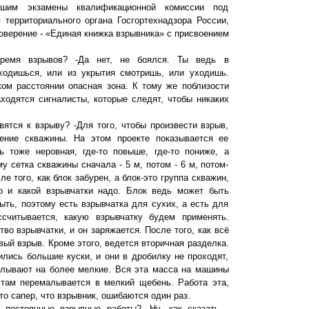
вшим экзамены квалификационной комиссии под
 территориального органа Госгортехнадзора России,
верение - «Единая книжка взрывника» с присвоением
ремя взрывов? -Да нет, не боялся. Ты ведь в
аходишься, или из укрытия смотришь, или уходишь.
ком расстоянии опасная зона. К тому же поблизости
аходятся сигналисты, которые следят, чтобы никаких
овятся к взрыву? -Для того, чтобы произвести взрыв,
ение скважины. На этом проекте показывается ее
ь тоже неровная, где-то повыше, где-то пониже, а
у сетка скважины сначала - 5 м, потом - 6 м, потом-
сле того, как блок забурен, а блок-это группа скважин,
ько и какой взрывчатки надо. Блок ведь может быть
ыть, поэтому есть взрывчатка для сухих, а есть для
считывается, какую взрывчатку будем применять.
во взрывчатки, и он заряжается. После того, как всё
вый взрыв. Кроме этого, ведется вторичная разделка.
ились большие куски, и они в дробилку не проходят,
лывают на более мелкие. Вся эта масса на машины
и там перемалывается в мелкий щебень. Работа эта,
что сапер, что взрывник, ошибаются один раз.
 постоянные взрывные работы? -Ну, как сказать…