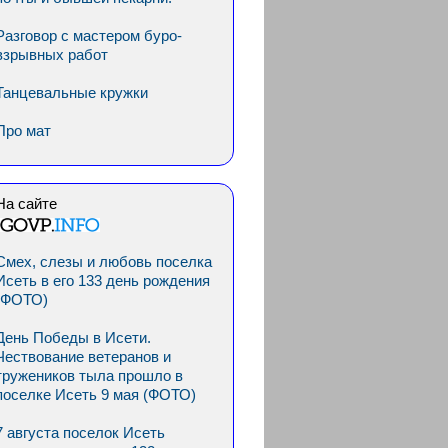
Разговор с мастером буро-
взрывных работ
Танцевальные кружки
Про мат
На сайте
Смех, слезы и любовь поселка
Исеть в его 133 день рождения
(ФОТО)
День Победы в Исети.
Чествование ветеранов и
тружеников тыла прошло в
поселке Исеть 9 мая (ФОТО)
7 августа поселок Исеть