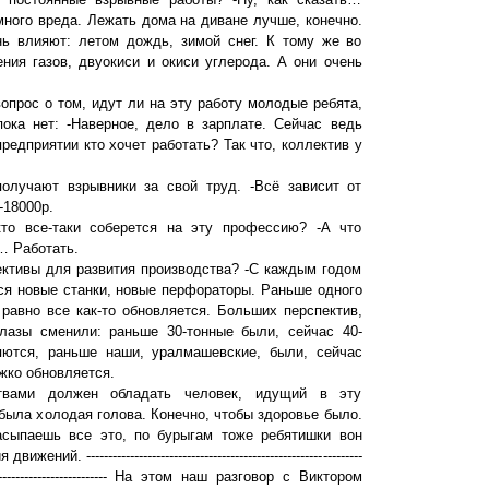
много вреда. Лежать дома на диване лучше, конечно.
ь влияют: летом дождь, зимой снег. К тому же во
ния газов, двуокиси и окиси углерода. А они очень
опрос о том, идут ли на эту работу молодые ребята,
пока нет: -Наверное, дело в зарплате. Сейчас ведь
редприятии кто хочет работать? Так что, коллектив у
 получают взрывники за свой труд. -Всё зависит от
-18000р.
то все-таки соберется на эту профессию? -А что
… Работать.
пективы для развития производства? -С каждым годом
ся новые станки, новые перфораторы. Раньше одного
 равно все как-то обновляется. Больших перспектив,
елазы сменили: раньше 30-тонные были, сейчас 40-
яются, раньше наши, уралмашевские, были, сейчас
жко обновляется.
твами должен обладать человек, идущий в эту
была холодая голова. Конечно, чтобы здоровье было.
асыпаешь все это, по бурыгам тоже ребятишки вон
. ---------------------------------------------------------------
----------------------------------- На этом наш разговор с Виктором