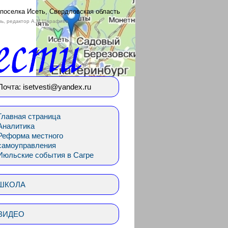
 поселка Исеть, Свердловская область
ль, редактор А.М.Шарафиев
Почта: isetvesti@yandex.ru
Главная страница
Аналитика
Реформа местного
самоуправления
Июльские события в Сагре
ШКОЛА
ВИДЕО