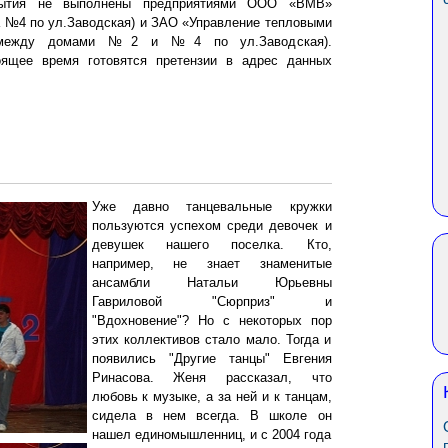
крытия не выполнены предприятиями ООО «ВМВ»
а №4 по ул.Заводская) и ЗАО «Управление тепловыми
ы между домами №2 и №4 по ул.Заводская).
оящее время готовятся претензии в адрес данных
Уже давно танцевальные кружки
пользуются успехом среди девочек и
девушек нашего поселка. Кто,
например, не знает знаменитые
ансамбли Натальи Юрьевны
Гавриловой "Сюрприз" и
"Вдохновение"? Но с некоторых пор
этих коллективов стало мало. Тогда и
появились "Другие танцы" Евгения
Ринасова. Женя рассказал, что
любовь к музыке, а за ней и к танцам,
сидела в нем всегда. В школе он
нашел единомышленниц, и с 2004 года