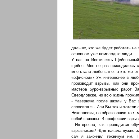
дальше, кто же будет работать на 
основном уже немолодые люди.
У нас на Исети есть Щебеночный
щебня. Мне не раз приходилось с
мне стало любопытно: а кто же эт
«офисной»? Уж интереснее в люб
производит взрывы, как они про
мастера буро-взрывных работ З
Свердловске, но всю жизнь прожил
- Наверняка после школы у Вас б
спросила я.- Или Вы так и хотели 
Николаевич,-по образованию-то я 
собой связаны. В профессии взрывн
- Интересно, как проводится об
взрывником? -Для начала нужно за
сам я закончил техникум им. П