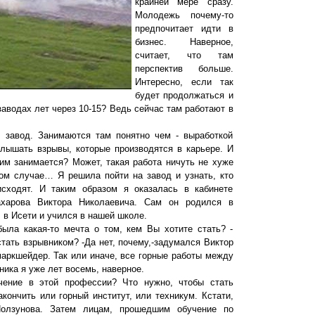
крайней мере сразу.
Молодежь почему-то
предпочитает идти в
бизнес. Наверное,
считает, что там
перспектив больше.
Интересно, если так
будет продолжаться и
заводах лет через 10-15? Ведь сейчас там работают в
 завод. Занимаются там понятно чем - выработкой
лышать взрывы, которые производятся в карьере. И
им занимается? Может, такая работа ничуть не хуже
ом случае… Я решила пойти на завод и узнать, кто
исходят. И таким образом я оказалась в кабинете
ахарова Виктора Николаевича. Сам он родился в
 в Исети и учился в нашей школе.
ыла какая-то мечта о том, кем Вы хотите стать? -
стать взрывником? -Да нет, почему,-задумался Виктор
маркшейдер. Так или иначе, все горные работы между
ика я уже лет восемь, наверное.
учение в этой профессии? Что нужно, чтобы стать
кончить или горный институт, или техникум. Кстати,
олзунова. Затем лицам, прошедшим обучение по