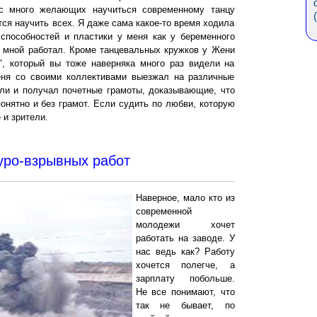
ас много желающих научиться современному танцу
тся научить всех. Я даже сама какое-то время ходила
 способностей и пластики у меня как у беременного
о мной работал. Кроме танцевальных кружков у Жени
", который вы тоже наверняка много раз видели на
еня со своими коллективами выезжал на различные
ли и получал почетные грамоты, доказывающие, что
понятно и без грамот. Если судить по любви, которую
 и зрители.
уро-взрывных работ
Наверное, мало кто из
современной
молодежи хочет
работать на заводе. У
нас ведь как? Работу
хочется полегче, а
зарплату побольше.
Не все понимают, что
так не бывает, по