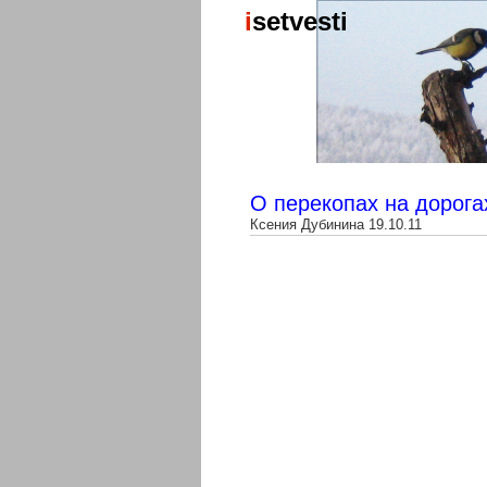
i
set
vesti
О перекопах на дорога
Ксения Дубинина 19.10.11